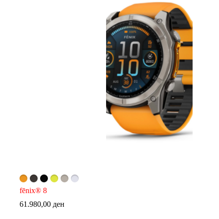
fēnix® 8
61.980,00
ден