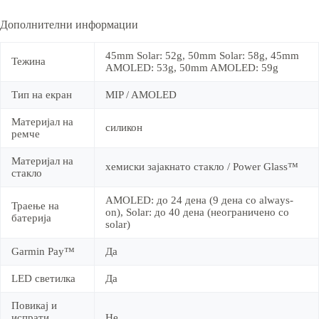
Дополнителни информации
45mm Solar: 52g, 50mm Solar: 58g, 45mm
Тежина
AMOLED: 53g, 50mm AMOLED: 59g
Тип на екран
MIP / AMOLED
Материјал на
силикон
ремче
Материјал на
хемиски зајакнато стакло / Power Glass™
стакло
AMOLED: до 24 дена (9 дена со always-
Траење на
on), Solar: до 40 дена (неограничено со
батерија
solar)
Garmin Pay™
Да
LED светилка
Да
Повикај и
испрати
Не