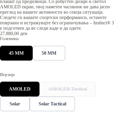
плашат од предизвици. Со робустен дизајн и светол
AMOLED екран, овој паметен часовник ви дава јасен
преглед на вашите активности во секоја ситуација.
Следете ги вашите спортски перформанси, останете
поврзани и истражувајте без ограничувања – Instinct® 3
е подготвен да ве следи каде и да одите.
27.880,00
ден
Големина
45 MM
50 MM
Верзија
AMOLED
AMOLED Tactical
Solar
Solar Tactical