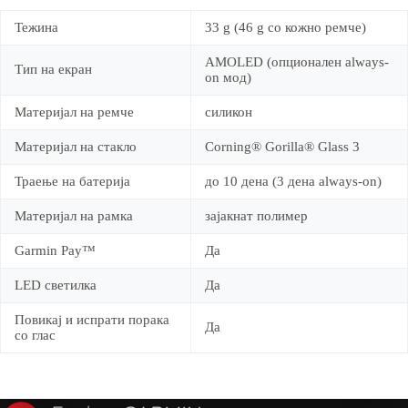
Тежина
33 g (46 g со кожно ремче)
AMOLED (опционален always-
Тип на екран
on мод)
Материјал на ремче
силикон
Материјал на стакло
Corning® Gorilla® Glass 3
Траење на батерија
до 10 дена (3 дена always-on)
Материјал на рамка
зајакнат полимер
Garmin Pay™
Да
LED светилка
Да
Повикај и испрати порака
Да
со глас