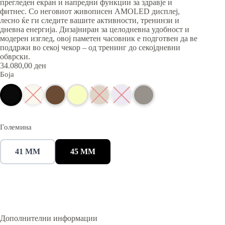
прегледен екран и напредни функции за здравје и
фитнес. Со неговиот живописен AMOLED дисплеј,
лесно ќе ги следите вашите активности, тренинзи и
дневна енергија. Дизајниран за целодневна удобност и
модерен изглед, овој паметен часовник е подготвен да ве
поддржи во секој чекор – од тренинг до секојдневни
обврски.
34.080,00
ден
Боја
Големина
41 MM
45 MM
Дополнителни информации