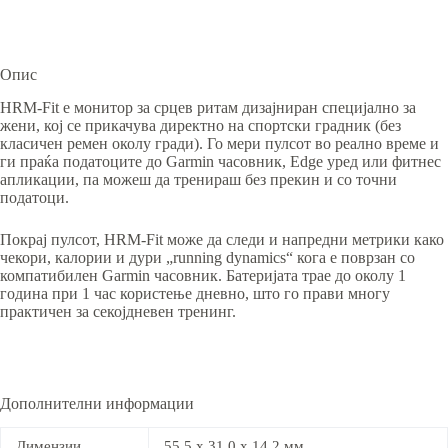
Опис
HRM-Fit е монитор за срцев ритам дизајниран специјално за
жени, кој се прикачува директно на спортски градник (без
класичен ремен околу гради). Го мери пулсот во реално време и
ги праќа податоците до Garmin часовник, Edge уред или фитнес
апликации, па можеш да тренираш без прекин и со точни
податоци.
Покрај пулсот, HRM-Fit може да следи и напредни метрики како
чекори, калории и дури „running dynamics“ кога е поврзан со
компатибилен Garmin часовник. Батеријата трае до околу 1
година при 1 час користење дневно, што го прави многу
практичен за секојдневен тренинг.
Дополнителни информации
Димензии
55.5 x 31.0 x 14.2 мм