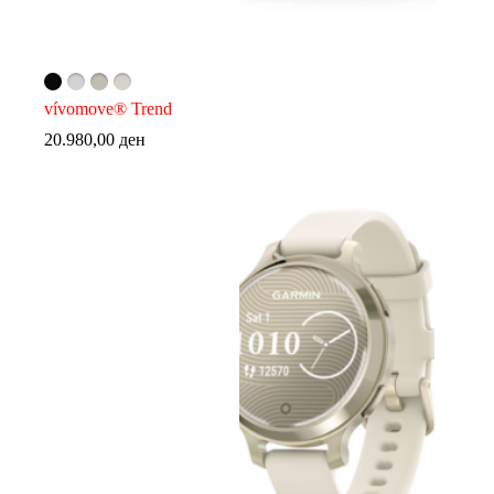
vívomove® Trend
20.980,00
ден