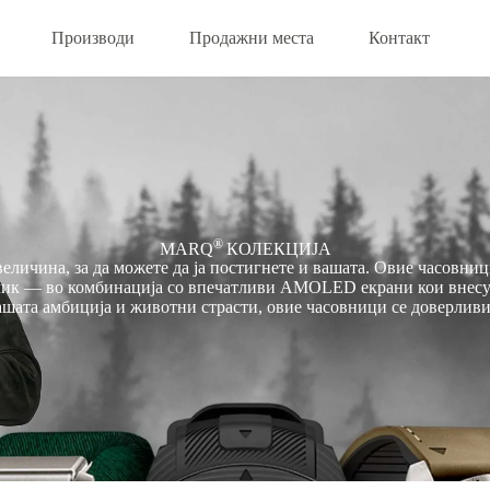
Производи
Продажни места
Контакт
®
MARQ
КОЛЕКЦИЈА
личина, за да можете да ја постигнете и вашата. Овие часовниц
челик — во комбинација со впечатливи AMOLED екрани кои внесу
ашата амбиција и животни страсти, овие часовници се доверливи 