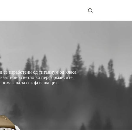
и се изработени од титаниум од класа
ваат ново светло во перформансите.
помагала за секоја ваша цел.