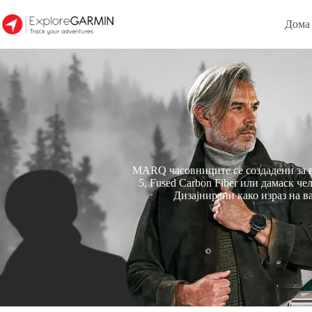
Дома
MARQ часовниците се создадени за ве
5, Fused Carbon Fiber или дамаск 
Дизајнирани како израз на в